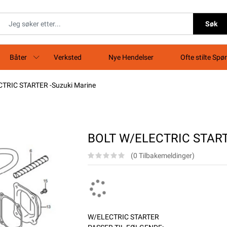
Søk
Båter
Verksted
Nye Hendelser
Ofte stilte Spø
TRIC STARTER -Suzuki Marine
BOLT W/ELECTRIC STARTE
(0 Tilbakemeldinger)
W/ELECTRIC STARTER