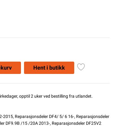
ekurv
Hent i butikk
rkedager, opptil 2 uker ved bestilling fra utlandet.
02-2015
,
Reparasjonsdeler DF4/ 5/ 6 16-
,
Reparasjonsdeler
ler DF9.9B /15 /20A 2013-
,
Reparasjonsdeler DF25V2