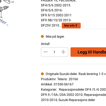
PASSER TIL FØLGENDE:
DF4/5/6 2002-2015
DF4/5/6 2016-
DF9.9/15 2002-2011
DF9.9B/15/20 2013-
DF25V 2010..
Mer info
Ikke på lager.
Antall
Legg til Handl
Originale Suzuki-deler. Rask levering 1-3 vi
Produktnr. Telaris:
20166
Artikkel:
01550-06167
Kategorier:
Reparasjonsdeler DF4 /5 /6 20
DF9.9 /15A /20A 2002-2010
,
Reparasjonsde
2010-2014
,
Suzuki Reparasjons deler