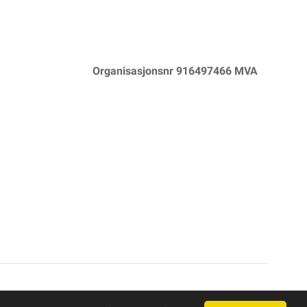
Organisasjonsnr 916497466 MVA
Powered By
Telaris