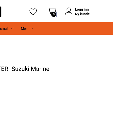
Logg inn
Ny kunde
0
rsmal
Mer
R -Suzuki Marine