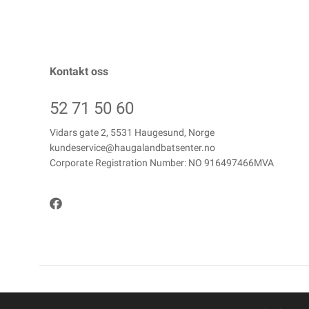
Kontakt oss
52 71 50 60
Vidars gate 2, 5531 Haugesund, Norge
kundeservice@haugalandbatsenter.no
Corporate Registration Number: NO 916497466MVA
Copyright © Haugaland Båtsenter AS, 2026