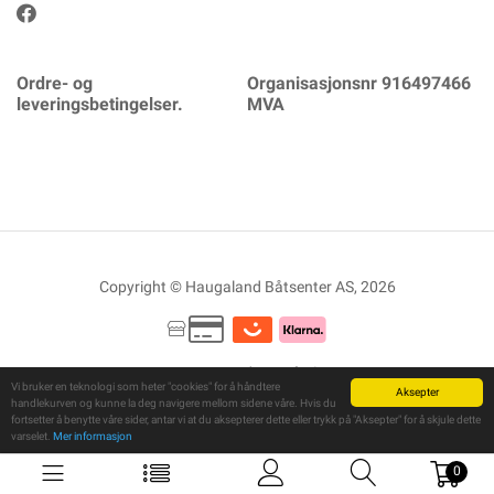
Ordre- og
Organisasjonsnr 916497466
leveringsbetingelser.
MVA
Copyright © Haugaland Båtsenter AS, 2026
Powered By
Telaris
Vi bruker en teknologi som heter "cookies" for å håndtere
Aksepter
handlekurven og kunne la deg navigere mellom sidene våre. Hvis du
fortsetter å benytte våre sider, antar vi at du aksepterer dette eller trykk på "Aksepter" for å skjule dette
varselet.
Mer informasjon
0