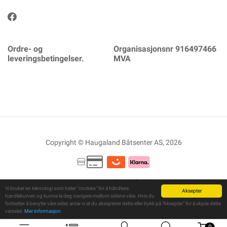
Ordre- og
Organisasjonsnr 916497466
leveringsbetingelser.
MVA
Copyright © Haugaland Båtsenter AS, 2026
Powered By
Telaris
Vi bruker en teknologi som heter "cookies" for å håndtere
Aksepter
handlekurven og kunne la deg navigere mellom sidene våre. Hvis du
fortsetter å benytte våre sider, antar vi at du aksepterer dette eller trykk på "Aksepter" for å skjule dette
varselet.
Mer informasjon