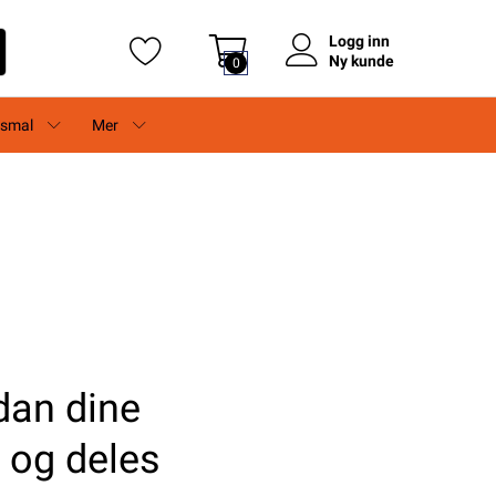
Logg inn
Ny kunde
0
rsmal
Mer
dan dine
 og deles