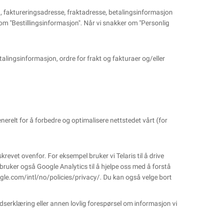
avn, faktureringsadresse, fraktadresse, betalingsinformasjon
m "Bestillingsinformasjon". Når vi snakker om "Personlig
alingsinformasjon, ordre for frakt og fakturaer og/eller
nerelt for å forbedre og optimalisere nettstedet vårt (for
revet ovenfor. For eksempel bruker vi Telaris til å drive
bruker også Google Analytics til å hjelpe oss med å forstå
le.com/intl/no/policies/privacy/
. Du kan også velge bort
nadserklæring eller annen lovlig forespørsel om informasjon vi