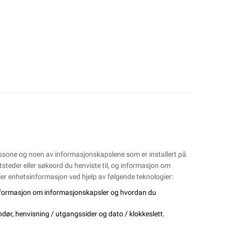
dssone og noen av informasjonskapslene som er installert på
ttsteder eller søkeord du henviste til, og informasjon om
r enhetsinformasjon ved hjelp av følgende teknologier:
r informasjon om informasjonskapsler og hvordan du
andør, henvisning / utgangssider og dato / klokkeslett.