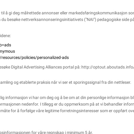
r til å gi deg målrettede annonser eller markedsføringskommunikasjon so
 du besøke nettverksannonseringsinitiativets ("NAI") pedagogiske side p
idene:
ab=ads
nonymous
/resources/policies/personalized-ads
esøke Digital Advertising Alliances portal på:
http://optout.aboutads.info
ling og etablerte praksis når vi ser et sporingssignal fra din nettleser.
sonlig informasjon vi har om deg og å be om at din personlige informasjon bli
rmasjonen nedenfor. I tillegg er du oppmerksom på at vi behandler inform
n måte for å forfølge våre legitime forretningsinteresser som er oppført
ingsinformasjonen for våre regnskap i minimum 5 år.