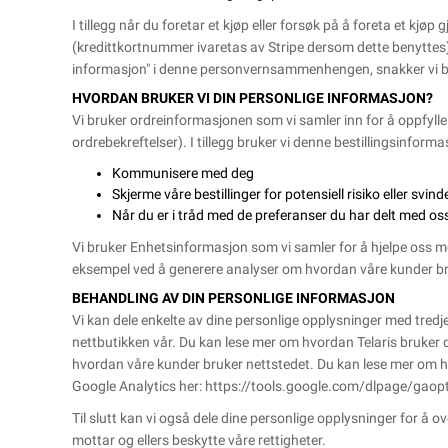
I tillegg når du foretar et kjøp eller forsøk på å foreta et kj
(kredittkortnummer ivaretas av Stripe dersom dette benyttes)
informasjon" i denne personvernsammenhengen, snakker vi b
HVORDAN BRUKER VI DIN PERSONLIGE INFORMASJON?
Vi bruker ordreinformasjonen som vi samler inn for å oppfylle 
ordrebekreftelser). I tillegg bruker vi denne bestillingsinformas
Kommunisere med deg
Skjerme våre bestillinger for potensiell risiko eller svind
Når du er i tråd med de preferanser du har delt med oss, 
Vi bruker Enhetsinformasjon som vi samler for å hjelpe oss med
eksempel ved å generere analyser om hvordan våre kunder br
BEHANDLING AV DIN PERSONLIGE INFORMASJON
Vi kan dele enkelte av dine personlige opplysninger med tredje
nettbutikken vår. Du kan lese mer om hvordan Telaris bruker d
hvordan våre kunder bruker nettstedet. Du kan lese mer om h
Google Analytics her:
https://tools.google.com/dlpage/gaop
Til slutt kan vi også dele dine personlige opplysninger for å o
mottar og ellers beskytte våre rettigheter.