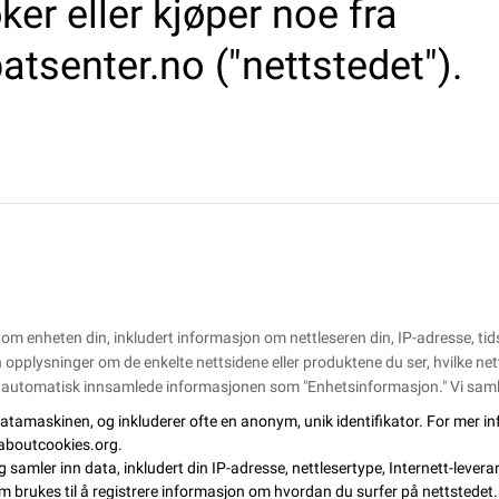
ker eller kjøper noe fra
tsenter.no ("nettstedet").
om enheten din, inkludert informasjon om nettleseren din, IP-adresse, ti
inn opplysninger om de enkelte nettsidene eller produktene du ser, hvilke ne
 automatisk innsamlede informasjonen som "Enhetsinformasjon." Vi samle
r datamaskinen, og inkluderer ofte en anonym, unik identifikator. For me
laboutcookies.org
.
 samler inn data, inkludert din IP-adresse, nettlesertype, Internett-lever
som brukes til å registrere informasjon om hvordan du surfer på nettstedet.