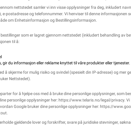
øp gjennom nettstedet samler vi inn visse opplysninger fra deg, inkludert n
, e-postadresse og telefonnummer. Vi henviser til denne informasjonen so
åde om Enhetsinformasjon og Bestillingsinformasjon.
bestillinger som er lagret gjennom nettstedet (inkludert behandling av bet
jonen til å:
el
gir du informasjon eller reklame knyttet til våre produkter eller tjenester.
 å skjerme for mulig risiko og svindel (spesielt din IP-adresse) og mer ge
uker Nettstedet).
parter for å hjelpe oss med å bruke dine personlige opplysninger, som besk
ine personlige opplysninger her: https://www.telaris.no/legal/privacy. Vi 
vordan Google bruker dine personlige opplysninger her:
https://www.goog
tout
.
verholde gjeldende lover og forskrifter, svare på juridiske stevninger, søk