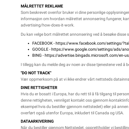
MÅLRETTET REKLAME
Som beskrevet ovenfor bruker vi dine personlige opplysninge
informasjon om hvordan målrettet annonsering fungerer, kan
advertising/how-does-it-work
.
Du kan velge bort målrettet annonsering ved å besøke disse s
FACEBOOK -
https://www.facebook.com/settings/?t
GOOGLE -
https://www.google.com/settings/ads/a
BING -
https://advertise.bingads.microsoft.com/en-us
I tillegg kan du melde deg av noen av disse tjenestene ved å b
"DO NOT TRACK"
Vær oppmerksom på at vi ikke endrer vårt nettsteds datainnsam
DINE RETTIGHETER
Hvis du er bosatt i Europa, har du rett til å få tilgang til per
denne rettigheten, vennligst kontakt oss gjennom kontaktinfo
eksempel hvis du bestiller gjennom nettstedet) eller på anne
overført også utenfor Europa, inkludert til Canada og USA.
DATAARKIVERING
Når du bestiller gjennom Nettstedet, opprettholder vi bestill