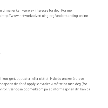
m vi mener kan være av interesse for deg. For mer
å
http://www.networkadvertising.org/understanding-online-
/
.
r korrigert, oppdatert eller slettet. Hvis du ønsker å utøve
asjonen din for å oppfylle avtaler vi måtte ha med deg (for
 ovenfor. Vær også oppmerksom på at informasjonen din kan bli