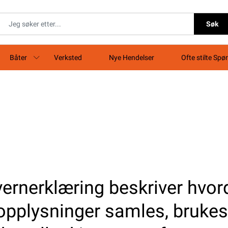
Søk
Båter
Verksted
Nye Hendelser
Ofte stilte Spø
ernerklæring beskriver hvor
opplysninger samles, brukes