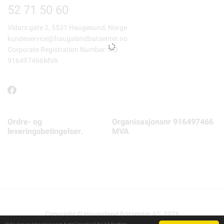
52 71 50 60
Vidars gate 2, 5531 Haugesund, Norge
kundeservice@haugalandbatsenter.no
Corporate Registration Number: NO
916497466MVA
Ordre- og
Organisasjonsnr 916497466
leveringsbetingelser.
MVA
Copyright © Haugaland Båtsenter AS, 2026